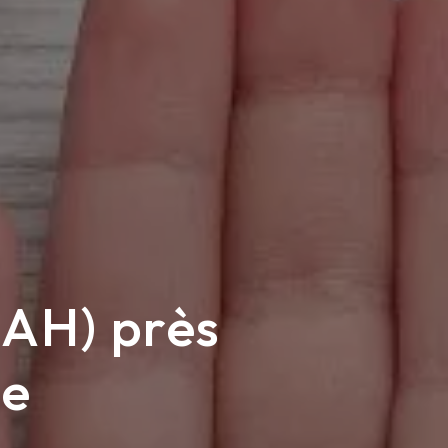
DAH) près
le