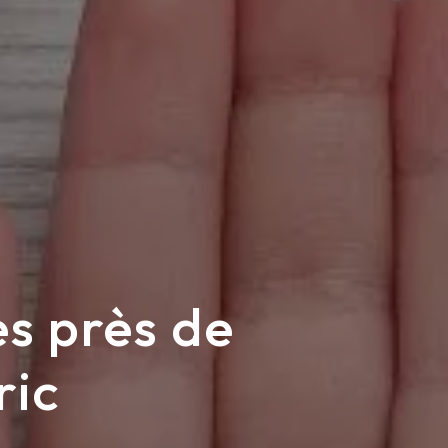
s près de
ric